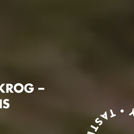
KROG –
NS