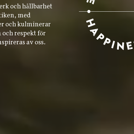
erk och hållbarhet
utiken, med
er och kulminerar
 och respekt för
nspireras av oss.