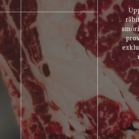
Upp
råbi
smöri
prov
exklu