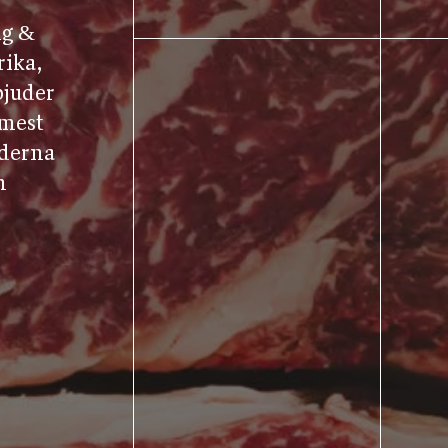
ng &
rika,
bjuder
 mest
aderna
n