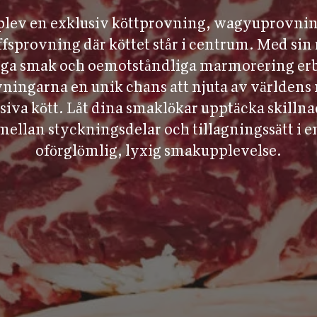
lev en exklusiv köttprovning, wagyuprovni
ffsprovning där köttet står i centrum. Med sin 
ga smak och oemotståndliga marmorering er
ningarna en unik chans att njuta av världens
siva kött. Låt dina smaklökar upptäcka skilln
mellan styckningsdelar och tillagningssätt i e
oförglömlig, lyxig smakupplevelse.