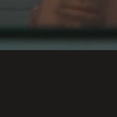
HUR ERTH KOM TILL
ERTH kom till för att vi ville sätta en ny kvalitetsstandard
och samtidigt utmana människors fördomar om var det
bästa köttet kommer ifrån.
”Fråga en fransman var det bästa köttet kommer ifrån och du kan
vara rätt säker på att svaret blir Frankrike. En argentinare
kommer att svara Argentina, en tysk säger Tyskland, en
irländare Irland, en svensk Sverige och en dansk Danmark. Och
vet du vad? De har rätt allihop!”